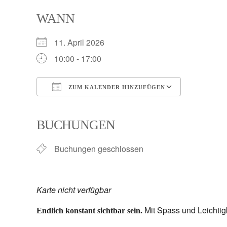
WANN
Skip
to
11. April 2026
content
10:00 - 17:00
ZUM KALENDER HINZUFÜGEN
ICS herunterladen
Google K
BUCHUNGEN
Buchungen geschlossen
Karte nicht verfügbar
Mit Spass und Leichtigk
Endlich konstant sichtbar sein.