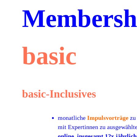
Skip
Membersh
to
content
basic
basic-Inclusives
monatliche
Impulsvorträge
zu
mit Expertinnen zu ausgewählt
online, insgesamt 12x jährlic