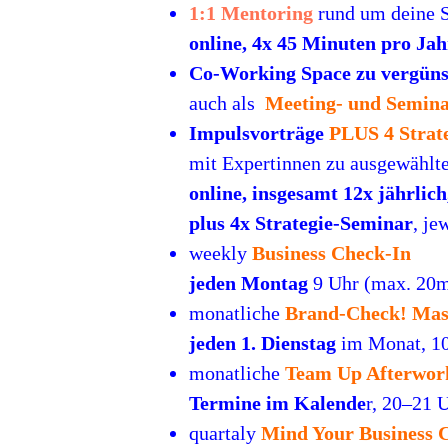
1:1 Mentoring
rund um deine S
online, 4x 45 Minuten pro Jah
Co-Working Space zu vergüns
auch als
Meeting- und Semin
Impulsvorträge
PLUS 4 Strat
mit Expertinnen zu ausgewählt
online, insgesamt 12x jährlic
plus 4x Strategie-Seminar
, je
weekly
Business Check-In
jeden Montag
9 Uhr (max. 20m
monatliche
Brand-Check! Mas
jeden 1. Dienstag
im Monat, 1
monatliche
Team Up Afterwork
Termine im Kalende
r, 20–21 
quartaly
Mind Your Business 