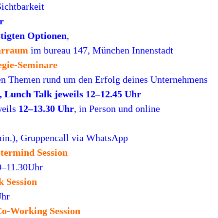
ichtbarkeit
r
tigten Optionen
,
arraum
im bureau 147, München Innenstadt
egie-Seminare
en Themen rund um den Erfolg deines Unternehmens
h, Lunch Talk jeweils 12–12.45 Uhr
weils
12–13.30 Uhr
, in Person und online
in.), Gruppencall via WhatsApp
termind Session
0–11.30Uhr
 Session
Uhr
Co-Working Session