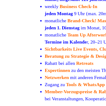
weekly
Business Check-In
jeden Montag
9 Uhr (max. 20m
monatliche
Brand-Check! Mas
jeden 1. Dienstag
im Monat, 1
monatliche
Team Up Afterwork
Termine im Kalende
r, 20–21 
Sichtbarkeits Live Events, C
Beratung zu Strategie & Desi
Rabatt bei allen
Retreats
Expertinnen
zu den meisten Th
Netzwerken
mit anderen Femal
Zugang zu
Tools & WhatsApp
Member-Vorzugspreise & Rab
bei Veranstaltungen, Kooperat