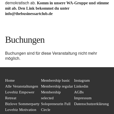
demokratisch ab.
Komm in unsere WA-Gruppe und stimme
mit ab. Den Link bekommst du unter
info@thebusinessartclub.de
Buchungen
Buchungen sind für diese Veranstaltung nicht mehr
möglich.
Home
Membership basic
Instagram
Alle Veranstaltungen
Membership regular
Linkedin
Lovebiz Empower
Membership
AGBs
Retreat
selected
Impressum
Bizlove Sommerparty
Solopreneurin Full
Datenschutzerklärung
Lovebiz Motivation
Circle